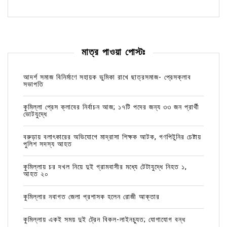
মাত্র পাওয়া পোস্টঃ
আদর্শ সমাজ বিনির্মাণে সহায়ক ভুমিকা রাখে ছাত্রসমাজ- প্রেসক্লাব
সভাপতি
কুমিল্লা প্রেস ক্লাবের নির্বাচন আজ; ১৭টি পদের জন্য ৩৩ জন প্রার্থী
ভোটযুদ্ধে
বরুড়ায় বলাৎকারের অভিযোগে মাদ্রাসা শিক্ষক আটক, গণপিটুনির চেষ্টায়
পুলিশ সদস্য আহত
কুমিল্লায় চর দখল নিয়ে দুই গ্রামবাসীর মধ্যে টেটাযুদ্ধে নিহত ১,
আহত ২০
কুমিল্লার নবাগত জেলা প্রশাসক হলেন রোজী আক্তার
কুমিল্লায় একই সময় দুই ট্রেন বিকল-লাইনচ্যুত; যোগাযোগ বন্ধ