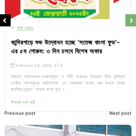
In
সিটি নিউজ
কান্দিরপাড়ে শুভ উদ্বোধন হচ্ছে ‘সতেজ বাংলা ফুড’-
এর ৫ম শোরুম: ৩ দিন চলবে বিশেষ অফার
February 24, 2026
0
নিজস্ব প্রতিবেদক:ভেজালমুক্ত ও খাঁটি খাবারের নিশ্চয়তা নিয়ে কুমিল্লা
নগরীর প্রাণকেন্দ্র কান্দিরপাড়ে ৫ম শোরুমের যাত্রা শুরু করতে যাচ্ছে
জনপ্রিয় ব্র্যান্ড ‘সতেজ বাংলা ফুড’।...
Read out all
Previous post
Next post
P
o
s