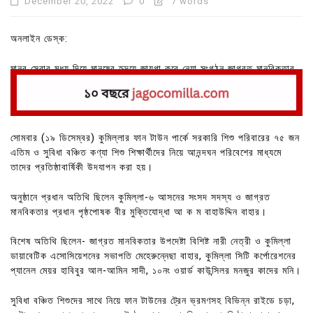
December 20, 2022
0
7 words
অনলাইন ডেস্ক:
মানব সেবার মধ্য দিয়ে মানুষের হৃদয়ে জায়গা করে নেয়া সংগঠন জাগ্রত মানবিকতার
৬ষ্ঠ বর্ষপূর্তি উদযাপন করা হয়েছে।
সোমবার (১৯ ডিসেম্বর) কুমিল্লার ফান টাউন পার্কে সরকারি শিশু পরিবারের ৭৫ জন
এতিম ও সুবিধা বঞ্চিত কণ্যা শিশু শিক্ষার্থীদের নিয়ে আনন্দঘন পরিবেশের মাধ্যমে
তাদের প্রতিষ্ঠাবার্ষিকী উদযাপন করা হয়।
অনুষ্ঠানে প্রধান অতিথি ছিলেন কুমিল্লা-৬ আসনের সংসদ সদস্য ও জাগ্রত
মানবিকতার প্রধান পৃষ্ঠপোষক বীর মুক্তিযোদ্ধা আ ক ম বাহাউদ্দিন বাহার।
বিশেষ অতিথি ছিলেন- জাগ্রত মানবিকতার উপদেষ্টা বিশিষ্ট নারী নেত্রী ও কুমিল্লা
ডায়াবেটিক এসোসিয়েশনের সভাপতি মেহেরুন্নেছা বাহার, কুমিল্লা সিটি কর্পোরেশনের
প্যানেল মেয়র হাবিবুর আল-আমিন সাদী, ১০নং ওয়ার্ড কাউন্সিলর মনজুর কাদের মনি।
সুবিধা বঞ্চিত শিশুদের সাথে নিয়ে ফান টাউনের ট্রেন ভ্রমণসহ বিভিন্ন রাইডে চড়া,