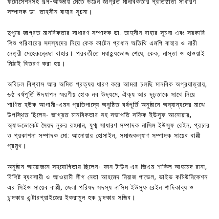
ফটোসেশনসহ গল্প-আড্ডায় মেতে উঠেন জাগ্রত মানবিকতার প্রতিষ্ঠাতা সাধারণ
সম্পাদক ডা. তাহসীন বাহার সূচনা।
দুপুরে জাগ্রত মানবিকতার সাধারণ সম্পাদক ডা. তাহসীন বাহার সূচনা এবং সরকারি
শিশু পরিবারের সদস্যদের নিয়ে কেক কাটেন প্রধান অতিথি এমপি বাহার ও নারী
নেত্রী মেহেরুন্নেছা বাহার। পরবর্তীতে মধাহ্ন্যভোজ শেষে, কেক, নাস্তা ও হাওয়াই
মিঠাই বিতরণ করা হয়।
অবিচল বিশ্বাস আর অমিত প্রত্যয় ধারণ করে আমরা চলছি মানবিক অগ্রযাত্রায়,
৬ষ্ঠ বর্ষপূর্তি উদযাপন স্মরণীয় হোক নব উদ্যমে, ঐক্য আর দৃঢ়তাকে সাথে নিয়ে
শাণিত হউক আগামী-এমন প্রতিপাদ্যে অনুষ্ঠিত বর্ষপূর্তি অনুষ্ঠানে অন্যান্যদের মাঝে
উপস্থিত ছিলেন- জাগ্রত মানবিকতার সহ সভাপতি সফিক ইউসুফ আনোয়ার,
অ্যাডভোকেট সৈয়দ নুরুর রহমান, যুগ্ম সাধারণ সম্পাদক নাসিম ইউসুফ রেইন, প্রচার
ও প্রকাশনা সম্পাদক মো: আনোয়ার হোসাইন, সমাজকল্যাণ সম্পাদক সায়েব বাপ্পী
প্রমুখ।
অনুষ্ঠান আয়োজনে সহযোগিতায় ছিলেন- ফান টাউন এর জিএম শাকিল আহমেদ রানা,
বিশিষ্ট ব্যবসায়ী ও আওয়ামী লীগ নেতা আহমেদ নিয়াজ পাভেল, ভাইভ কমিউনিকেশন
এর সিইও সায়েব বাপ্পী, জেলা পরিষদ সদস্য নাসিম ইউসুফ রেইন শাদিকাব্য ও
খন্দকার এন্টারপ্রাইজের ইকরামুল হক খন্দকার সজিব।