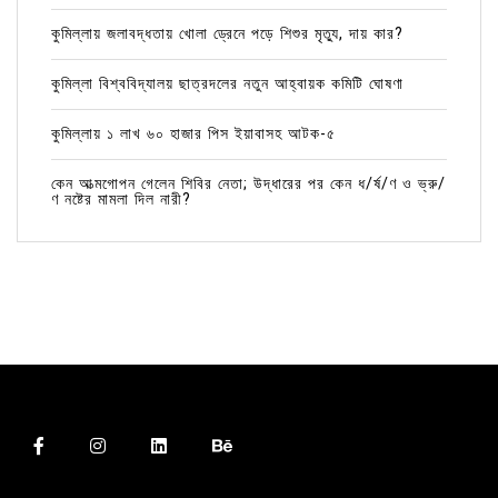
কুমিল্লায় জলাবদ্ধতায় খোলা ড্রেনে পড়ে শিশুর মৃত্যু, দায় কার?
কুমিল্লা বিশ্ববিদ্যালয় ছাত্রদলের নতুন আহ্বায়ক কমিটি ঘোষণা
কুমিল্লায় ১ লাখ ৬০ হাজার পিস ইয়াবাসহ আটক-৫
কেন আত্মগোপন গেলেন শিবির নেতা; উদ্ধারের পর কেন ধ/র্ষ/ণ ও ভ্রু/
ণ নষ্টের মামলা দিল নারী?