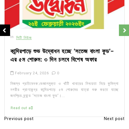
In
সিটি নিউজ
কান্দিরপাড়ে শুভ উদ্বোধন হচ্ছে ‘সতেজ বাংলা ফুড’-
এর ৫ম শোরুম: ৩ দিন চলবে বিশেষ অফার
February 24, 2026
0
নিজস্ব প্রতিবেদক:ভেজালমুক্ত ও খাঁটি খাবারের নিশ্চয়তা নিয়ে কুমিল্লা
নগরীর প্রাণকেন্দ্র কান্দিরপাড়ে ৫ম শোরুমের যাত্রা শুরু করতে যাচ্ছে
জনপ্রিয় ব্র্যান্ড ‘সতেজ বাংলা ফুড’।...
Read out all
Previous post
Next post
P