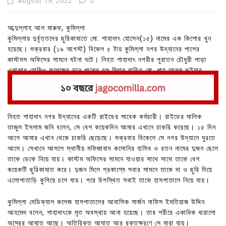
August 19, 2022
0
আব্দুল্লাহ আল মারুফ, কুমিল্লা
কুমিল্লায় দুর্বৃত্তদের ছুরিকাঘাতে মো. শাহাদাৎ হোসেন(১৫) নামের এক কিশোর খুন
হয়েছে। শুক্রবার (১৯ আগস্ট) বিকেল ৫ টায় কুমিল্লা নগর উদ্যানের পাশের
কাস্টমস অফিসের সামনে ঘটনা ঘটে। নিহত শাহাদাৎ নগরীর পুরাতন চৌধুরী পাড়া
এলাকার হোমিও কলেজের ডান পাশের বশু মিয়ার বাড়ির মো. শাহ আলম ভূইয়ার
ছেলে।
নিহত শাহাদাৎ নগর উদ্যানের একটি রাইডের সাবেক কর্মচারী। রাইডের মালিক
তাজুল ইসলাম জনি বলেন, সে বেশ কয়েকদিন আমার এখানে চাকরি করেছে। ১৫ দিন
আগে আমার এখান থেকে চাকরি ছেড়েছে। শুক্রবার বিকেলে সে নগর উদ্যানে ঘুরতে
আসে। সেখানে আসলে স্থানীয় মফিজাবাদ কলোনির হাসিব ও রতন নামের দুজন ছেলে
তাকে ডেকে নিয়ে যায়। কাস্টম অফিসের সামনে যাওয়ার সাথে সাথে তাকে বেশ
কয়েকটি ছুরিকাঘাত করে। দুজন মিলে প্রকাশ্যে সবার সামনে তাকে দা ও ছুরি দিয়ে
এলোপাতাড়ি কুপিয়ে চলে যায়। পরে উপস্থিত সবাই তাকে হাসপাতালে নিয়ে যায়।
কুমিল্লা মেডিক্যাল কলেজ হাসপাতালের আবাসিক সার্জন নাফিস ইমতিয়াজ উদ্দিন
আহমেদ বলেন, শাহাদাৎকে মৃত অবস্থায় আনা হয়েছে। তার শরীরে একাধিক ধারালো
অস্রের আঘাত আছে। অতিরিক্ত আঘাত আর রক্তক্ষরণে সে মারা যায়।