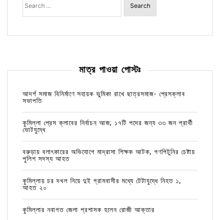
for:
মাত্র পাওয়া পোস্টঃ
আদর্শ সমাজ বিনির্মাণে সহায়ক ভুমিকা রাখে ছাত্রসমাজ- প্রেসক্লাব
সভাপতি
কুমিল্লা প্রেস ক্লাবের নির্বাচন আজ; ১৭টি পদের জন্য ৩৩ জন প্রার্থী
ভোটযুদ্ধে
বরুড়ায় বলাৎকারের অভিযোগে মাদ্রাসা শিক্ষক আটক, গণপিটুনির চেষ্টায়
পুলিশ সদস্য আহত
কুমিল্লায় চর দখল নিয়ে দুই গ্রামবাসীর মধ্যে টেটাযুদ্ধে নিহত ১,
আহত ২০
কুমিল্লার নবাগত জেলা প্রশাসক হলেন রোজী আক্তার