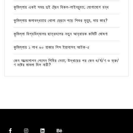
কুমিল্লায় একই সময় দুই ট্রেন বিকল-লাইনচ্যুত; যোগাযোগ বন্ধ
কুমিল্লায় জলাবদ্ধতায় খোলা ড্রেনে পড়ে শিশুর মৃত্যু, দায় কার?
কুমিল্লা বিশ্ববিদ্যালয় ছাত্রদলের নতুন আহ্বায়ক কমিটি ঘোষণা
কুমিল্লায় ১ লাখ ৬০ হাজার পিস ইয়াবাসহ আটক-৫
কেন আত্মগোপন গেলেন শিবির নেতা; উদ্ধারের পর কেন ধ/র্ষ/ণ ও ভ্রু/
ণ নষ্টের মামলা দিল নারী?