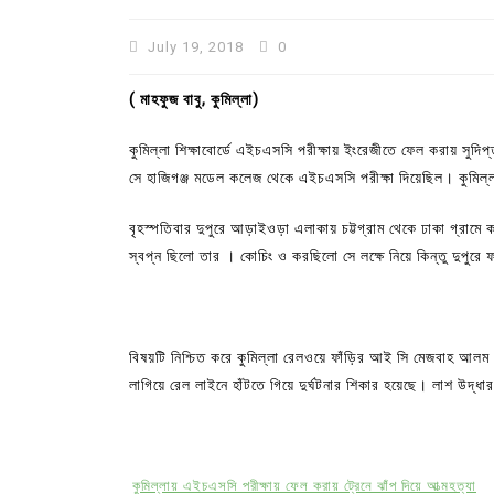
July 19, 2018
0
( মাহফুজ বাবু, কুমিল্লা)
কুমিল্লা শিক্ষাবোর্ডে এইচএসসি পরীক্ষায় ইংরেজীতে ফেল করায় সুদিপ
সে হাজিগঞ্জ মডেল কলেজ থেকে এইচএসসি পরীক্ষা দিয়েছিল। কুমিল্ল
বৃহস্পতিবার দুপুরে আড়াইওড়া এলাকায় চট্টগ্রাম থেকে ঢাকা গ্রামে কর
স্বপ্ন ছিলো তার । কোচিং ও করছিলো সে লক্ষে নিয়ে কিন্তু দুপু
In
Uncategorized
বিষয়টি নিশ্চিত করে কুমিল্লা রেলওয়ে ফাঁড়ির আই সি মেজবাহ আলম 
কুমিল্লা প্রেস ক্লাবের নির্বাচন আ
লাগিয়ে রেল লাইনে হাঁটতে গিয়ে দুর্ঘটনার শিকার হয়েছে। লাশ উদ্ধ
পদের জন্য ৩৩ জন প্রার্থী ভোটযুদ্ধ
July 30, 2026
0
3 words
কুমিল্লায় এইচএসসি পরীক্ষায় ফেল করায় ট্রেনে ঝাঁপ দিয়ে আত্মহত্যা