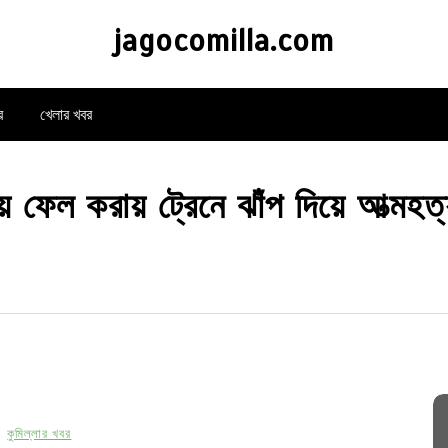
jagocomilla.com
র
খেলার খবর
য় ফেল করায় ট্রেনে ঝাঁপ দিয়ে আত্মহত্
কুমিল্লার খবর