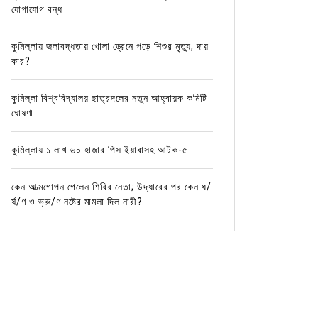
যোগাযোগ বন্ধ
কুমিল্লায় জলাবদ্ধতায় খোলা ড্রেনে পড়ে শিশুর মৃত্যু, দায়
কার?
কুমিল্লা বিশ্ববিদ্যালয় ছাত্রদলের নতুন আহ্বায়ক কমিটি
ঘোষণা
কুমিল্লায় ১ লাখ ৬০ হাজার পিস ইয়াবাসহ আটক-৫
কেন আত্মগোপন গেলেন শিবির নেতা; উদ্ধারের পর কেন ধ/
র্ষ/ণ ও ভ্রু/ণ নষ্টের মামলা দিল নারী?
In
কুমিল্লার খবর
In
কুমিল্লা
জলাবদ্ধতা, যানজট, নাগরিক সেবার
রাত ৩ ট
মানোন্নয়নে উদ্যোগ নেওয়া হয়েছে: এমপি
ছিনতাইক
মনিরুল হক চৌধুরীর
কর্মকর্