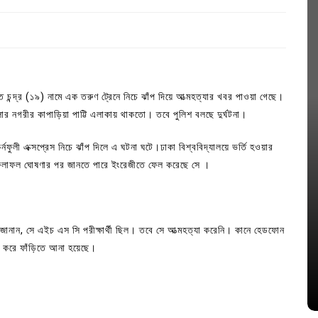
্ত চন্দ্র (১৯) নামে এক তরুণ ট্রেনে নিচে ঝাঁপ দিয়ে আত্মহত্যার খবর পাওয়া গেছে।
ার নগরীর কাপাড়িয়া পাট্টি এলাকায় থাকতো। তবে পুলিশ বলছে দুর্ঘটনা।
্নফুলী এক্সপ্রেস নিচে ঝাঁপ দিলে এ ঘটনা ঘটে।ঢাকা বিশ্ববিদ্যালয়ে ভর্তি হওয়ার
রে ফলাফল ঘোষণার পর জানতে পারে ইংরেজীতে ফেল করেছে সে ।
In
Uncategorized
জানান, সে এইচ এস সি পরীক্ষার্থী ছিল। তবে সে আত্মহত্যা করেনি। কানে হেডফোন
জ; ১৭টি
আদর্শ সমাজ বিনির্মাণে সহায়ক ভুমিকা রাখে
ার করে ফাঁড়িতে আনা হয়েছে।
ে
ছাত্রসমাজ- প্রেসক্লাব সভাপতি
August 6, 2026
0